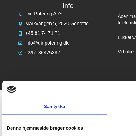
Info
Din Polering ApS
Åben mand
telefonis
Markvangen 5, 2820 Gentofte
+45 81 74 71 71
Lukket we
info@dinpolering.dk
Vi holder
CVR: 36475382
Samtykke
Denne hjemmeside bruger cookies