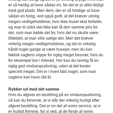
er så heldig at have sådan en, for det er jo altid dejligt
med god plads. Men dem, der er så heldige at have
sådan en bolig, ved også godt, at det kræver utrolig
megen vedligeholdelse, hvis ikke huset skal forfalde,
og man til sidst slet ikke kan få den samme pris for
det, som man købte det for, hvis det nu skulle være
tilfældet, at man ville sælge det. Men det kræver
virkelig megen vedligeholdelse, og det er virkelig
hårdt nogle gange at være husejer, men du kan
faktisk sagtens slippe for rigtig meget besvær, hvis du
for eksempel bor i Allerød. Her kan du nemlig få en
rigtig god vinduespudsning, uden at det koster
specielt meget. Det er i hvert fald noget, som man
sagtens kan have råd til.
Rykker ud med det samme
Hvis du afgiver en bestilling på en vinduespudsning,
så kan du forvente, at vi står der virkelig hurtigt efter
afgivet bestilling. Det er en del af vores service, at vi
er hurtigt fremme, for vi ved, at de fleste af vores