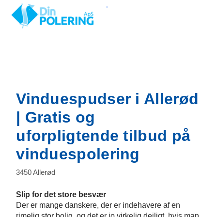
Gå
til
indholdet
Her pudser vi
Vinduespudser i Allerød
| Gratis og
uforpligtende tilbud på
vinduespolering
3450 Allerød
Slip for det store besvær
Der er mange danskere, der er indehavere af en
rimelig stor bolig, og det er jo virkelig dejligt, hvis man