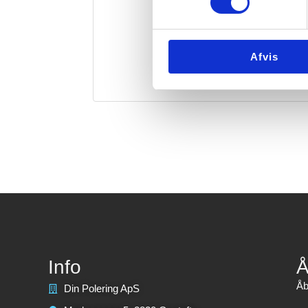
Afvis
Info
Å
Åb
Din Polering ApS