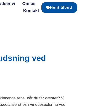
udser vi
Om os
Hent tilbud
Kontakt
udsning ved
skinnende rene, når du får gæster? Vi
pecialiseret os i vinduespolering ved