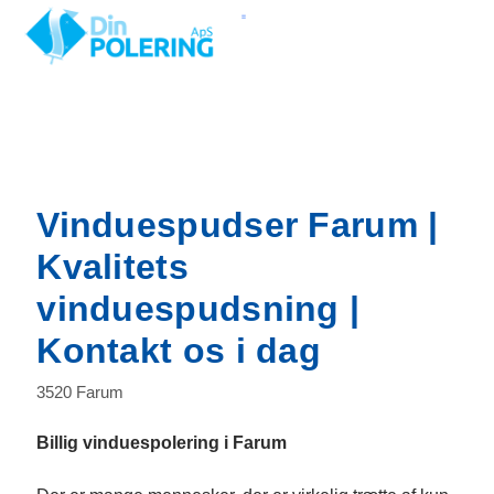
Gå
til
indholdet
Her pudser vi
Vinduespudser Farum |
Kvalitets
vinduespudsning |
Kontakt os i dag
3520 Farum
Billig vinduespolering i Farum