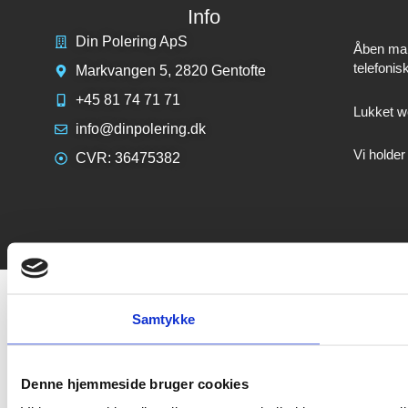
Info
Din Polering ApS
Åben mand
telefonis
Markvangen 5, 2820 Gentofte
+45 81 74 71 71
Lukket we
info@dinpolering.dk
Vi holder
CVR: 36475382
Samtykke
Denne hjemmeside bruger cookies