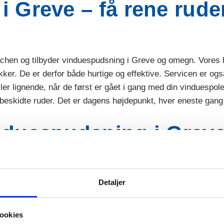
 Greve – få rene ruder
nchen og tilbyder vinduespudsning i Greve og omegn. Vores 
ikker. De er derfor både hurtige og effektive. Servicen er og
eller lignende, når de først er gået i gang med din vinduespo
 beskidte ruder. Det er dagens højdepunkt, hver eneste gang
nduespudsning i Grev
Detaljer
smål. Hos Din Polering tilbyder vi billig vinduespolering og 
nementsaftale, hvor vi besøger dig og dine vinduer hver 4., 
dine ruder. Det er jo bare en win-win for dig, at du sparer peng
ookies