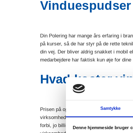
Vinduespudser i
Din Polering har mange års erfaring i bra
på kurser, så de har styr på de rette tekn
din vej. Der bliver aldrig snakket i mobil 
medarbejdere har faktisk kun øje for dine
Hvad koster vi
Samtykke
Prisen på opgaven er altid det store spørg
virksomheder. Du kan altid få en god abon
forbi, jo billigere bliver det at få pudset 
Denne hjemmeside bruger c