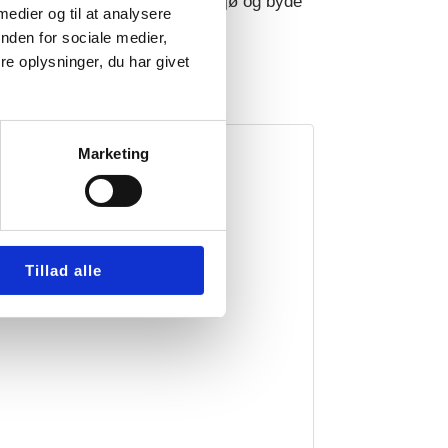
 altid have et godt arbejdsmiljø og byde
 medier og til at analysere
duespudser i top kvalitet.
nden for sociale medier,
e oplysninger, du har givet
Marketing
Tillad alle