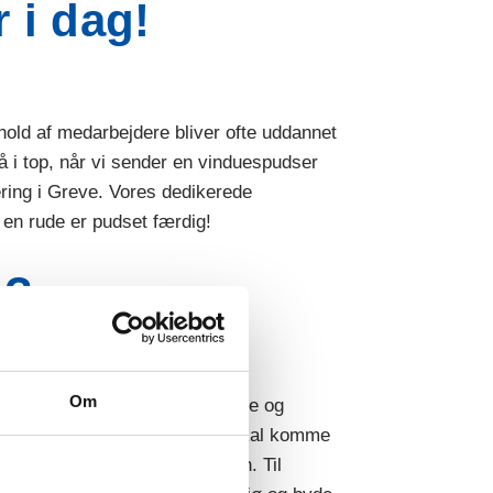
 i dag!
hold af medarbejdere bliver ofte uddannet
så i top, når vi sender en vinduespudser
lering i Greve. Vores dedikerede
 en rude er pudset færdig!
e?
Om
vinduespudser i Greve til private og
8. eller 12. uge. Jo oftere vi skal komme
e og har rene vinduer hele tiden. Til