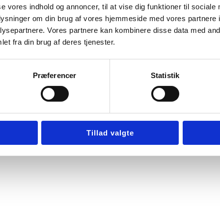
ksibel aftale, der passer til jeres behov. På den måde kan I
se vores indhold og annoncer, til at vise dig funktioner til sociale
 Med en vinduespudser fra Din Polering er du sikret en vin
oplysninger om din brug af vores hjemmeside med vores partnere i
ysepartnere. Vores partnere kan kombinere disse data med andr
ring i dag!
et fra din brug af deres tjenester.
Præferencer
Statistik
Tillad valgte