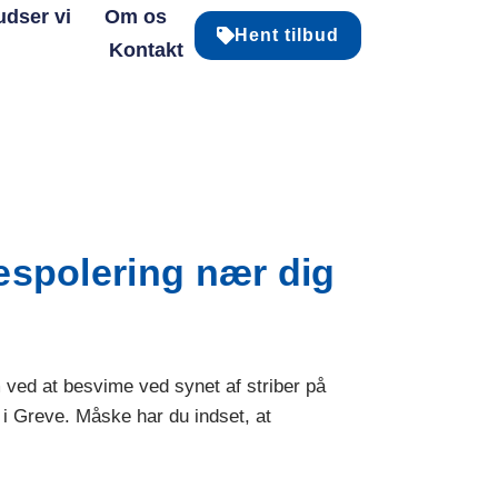
udser vi
Om os
Hent tilbud
Kontakt
uespolering nær dig
m ved at besvime ved synet af striber på
 i Greve. Måske har du indset, at