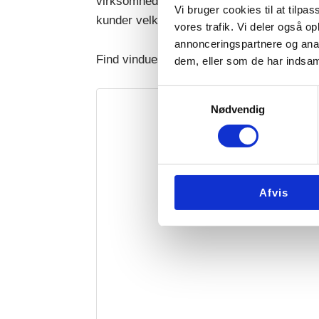
virksomheder sammensætter vi gerne en fle
Vi bruger cookies til at tilpas
kunder velkommen i indbydende omgivelser.
vores trafik. Vi deler også 
annonceringspartnere og anal
Find vinduespudser til Greve hos Din Pole
dem, eller som de har indsaml
Samtykkevalg
Nødvendig
Afvis