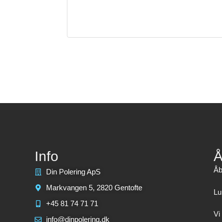
Info
Å
Åb
Din Polering ApS
Markvangen 5, 2820 Gentofte
Lu
+45 81 74 71 71
Vi
info@dinpolering.dk