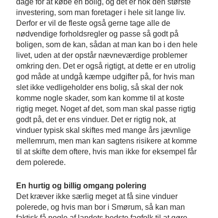
dage for at købe en bolig, og det er nok den største
investering, som man foretager i hele sit lange liv.
Derfor er vil de fleste også gerne tage alle de
nødvendige forholdsregler og passe så godt på
boligen, som de kan, sådan at man kan bo i den hele
livet, uden at der opstår nævneværdige problemer
omkring den. Det er også rigtigt, at dette er en utrolig
god måde at undgå kæmpe udgifter på, for hvis man
slet ikke vedligeholder ens bolig, så skal der nok
komme nogle skader, som kan komme til at koste
rigtig meget. Noget af det, som man skal passe rigtig
godt på, det er ens vinduer. Det er rigtig nok, at
vinduer typisk skal skiftes med mange års jævnlige
mellemrum, men man kan sagtens risikere at komme
til at skifte dem oftere, hvis man ikke for eksempel får
dem polerede.
En hurtig og billig omgang polering
Det kræver ikke særlig meget at få sine vinduer
polerede, og hvis man bor i Smørum, så kan man
faktisk få nogle af landets bedste fagfolk til at gøre