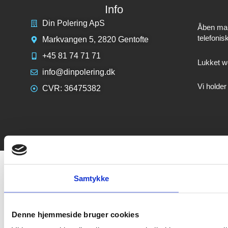
Info
Din Polering ApS
Åben mand
telefonis
Markvangen 5, 2820 Gentofte
+45 81 74 71 71
Lukket we
info@dinpolering.dk
Vi holder
CVR: 36475382
Samtykke
Denne hjemmeside bruger cookies